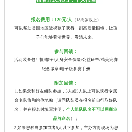
报名方式NO.1：个人报名
报名费用：120元/人
（18周岁以上）
可以帮助贫困地区近视孩子获得一副高质量眼镜，让孩
子们能够看清世界、看清未来。
参与回馈：
活动装备包/T恤/帽子/人身安全保险/公益证书/精美完赛
纪念徽章/电子版参赛手册
附加
回馈
：
1.如果您和好友组队参加，5人或5人以上可以获得专属
命名队旗和站位地贴（请同队队员在报名前自行取好队
名，并在报名时填写注明，
个人组队队名不可以用商业
品牌命名
）；
2.如果您独自参加或者5人以下参加，主办方将现场为您