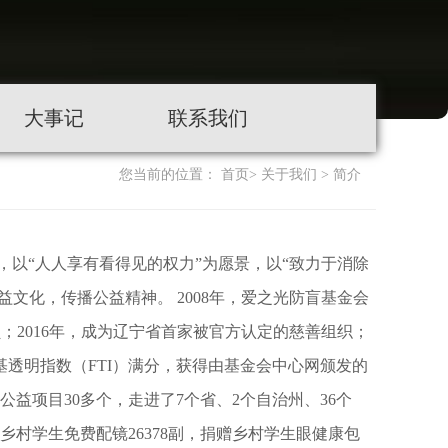
大事记
联系我们
您当前的位置：
首页
>
关于我们
>
简介
，以“人人享有看得见的权力”为愿景，以“致力于消除
文化，传播公益精神。 2008年，爱之光防盲基金会
员；2016年，成为辽宁省首家被官方认定的慈善组织；
中基透明指数（FTI）满分，获得由基金会中心网颁发的
施公益项目30多个，走进了7个省、2个自治州、36个
，为乡村学生免费配镜26378副，捐赠乡村学生眼健康包