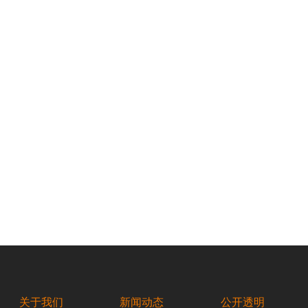
、何氏眼科医院院长、全国政协委员、爱之光防盲基金会发起人何伟是 19
博士学位。1995年，何伟回国创业，投资兴建了东北首家眼显微外科中
定了目标，即让每个中国人无论贫富都能获得眼保健服务，但是他在何氏眼
，尽管竭尽全力地开展扶贫救助的公益活动，甚至减免费的手术量已经占到
0月8日，何伟出资捐赠成立了爱之光防盲基金会。
关于我们
新闻动态
公开透明