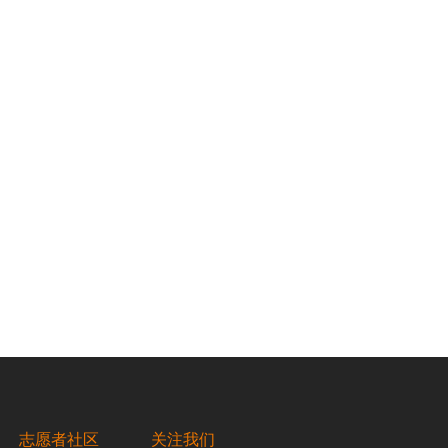
87年中国政府公派出国留学的眼科博士，于1993年获得日
心——沈阳何氏眼科医院。
科开展了10余年工作之后发现，何氏眼 科医院在辽宁能够
医院总手术量的50%，但是，省外还是有很 多的贫困人群需
志愿者社区
关注我们