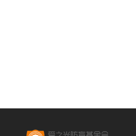
何伟博士
何氏眼保健体系董事长
本九州大学眼科医学
何伟归国创业时已确
覆盖的人群是有限的
要救治。2006年1