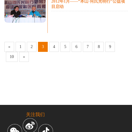
2012年1月——“本山·何氏光明行”公益项
目启动
«
1
2
3
4
5
6
7
8
9
10
»
关注我们