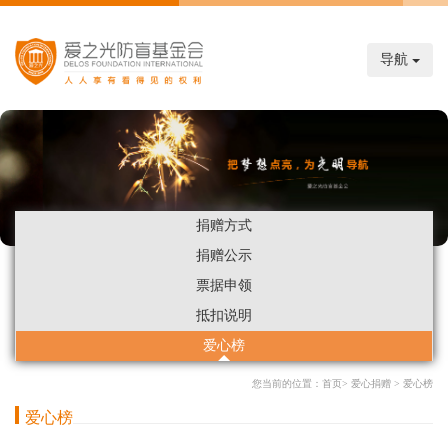
导航
捐赠方式
捐赠公示
票据申领
抵扣说明
爱心榜
您当前的位置：
首页
>
爱心捐赠
>
爱心榜
爱心榜