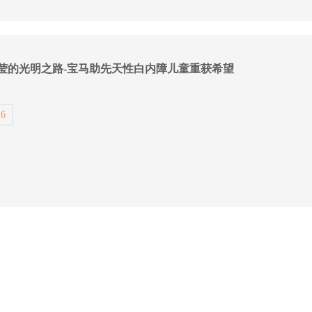
莹的光明之路-宝马助先天性白内障儿童重获希望
26