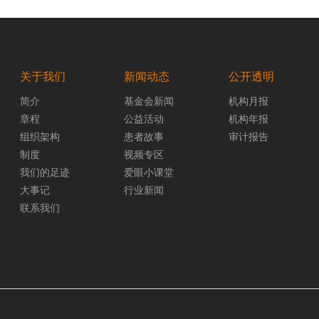
2
3
4
5
6
7
8
»
«
1
关于我们
新闻动态
公开透明
简介
基金会新闻
机构月报
章程
公益活动
机构年报
组织架构
患者故事
审计报告
制度
视频专区
我们的足迹
爱眼小课堂
大事记
行业新闻
联系我们