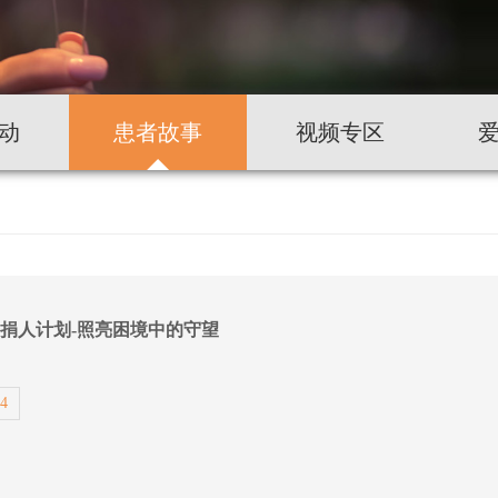
动
患者故事
视频专区
月捐人计划-照亮困境中的守望
24